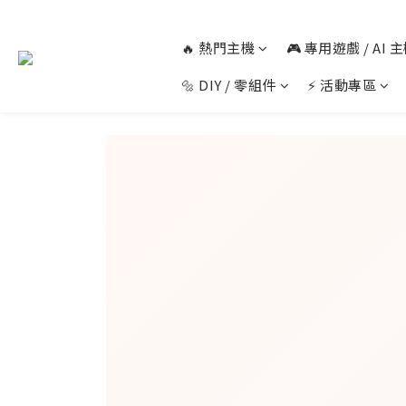
🔥 熱門主機
🎮 專用遊戲 / AI
🔩 DIY / 零組件
⚡ 活動專區