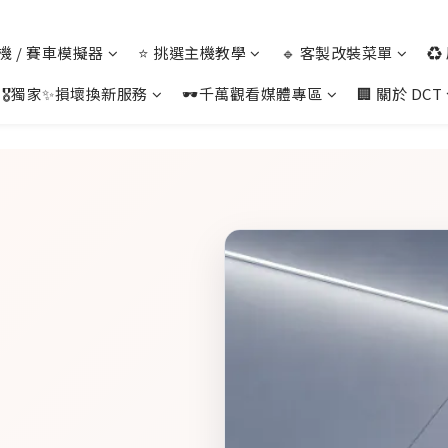
 主機 / 賽車模擬器
⭐ 挑選主機教學
🔹 客製改裝菜單
♻
🎖️獨家✨損壞換新服務
🕶️千萬觀看媒體專區
🏢 關於 DCT