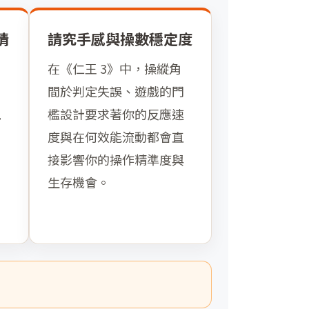
情
請究手感與操數穩定度
個
在《仁王 3》中，操縱角
的
間於判定失誤、遊戲的門
現
檻設計要求著你的反應速
度與在何效能流動都會直
接影響你的操作精準度與
生存機會。