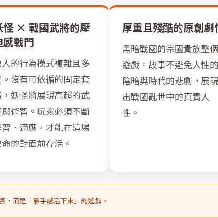
妖怪 × 戰國武將的壓
厚重且殘酷的原創劇
迫感戰門
黑暗戰國的宗國貴族整
微人的行為模式複雜且多
遊戲。故事不避免人性
變。沒有可依循的固定套
陰暗與時代的悲劇，展
路，妖怪將展現高超的武
出戰國亂世中的真實人
藝與術智。玩家必須不斷
性。
學習、適應，才能在這場
致命的對面前存活。
遊戲，而是「靠手感活下來」的遊戲。