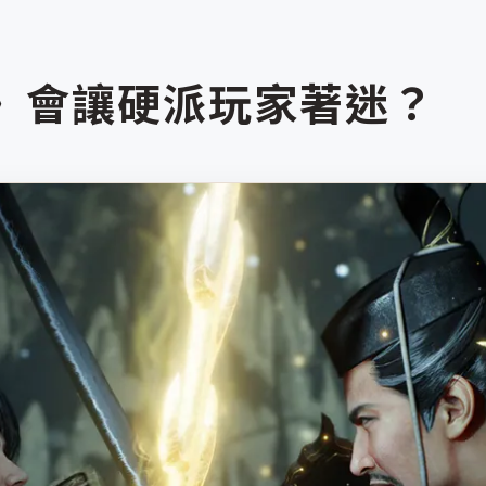
3》會讓硬派玩家著迷？