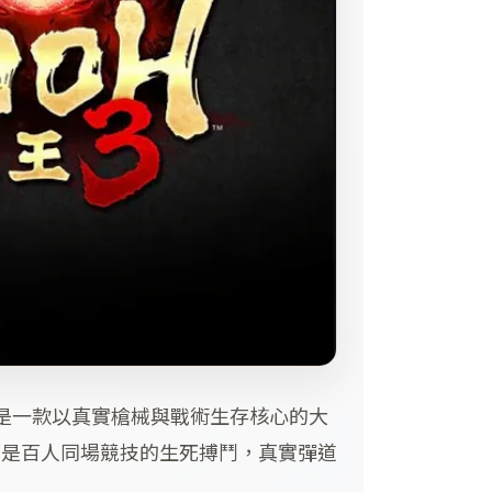
是一款以真實槍械與戰術生存核心的大
都是百人同場競技的生死搏鬥，真實彈道