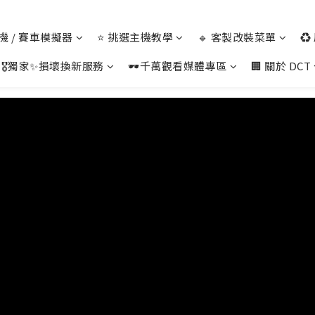
 主機 / 賽車模擬器
⭐ 挑選主機教學
🔹 客製改裝菜單
♻
🎖️獨家✨損壞換新服務
🕶️千萬觀看媒體專區
🏢 關於 DCT