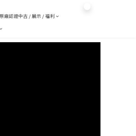
$
TWD
繁體中文
️ 原廠認證中古 / 展示 / 福利