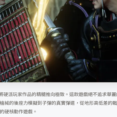
，並將硬派玩家作品的精髓推向極致。這款遊戲絕不追求華
槍械的後座力模擬到子彈的真實彈道，從地形高低差的
的硬核動作遊戲。