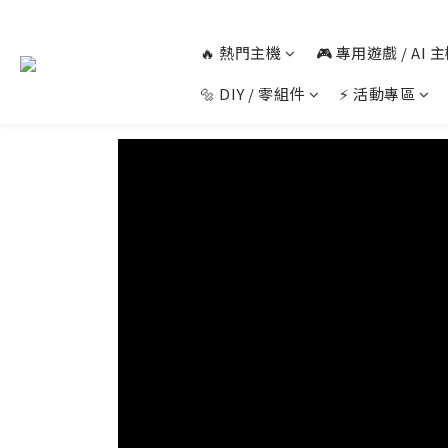
🔥 熱門主機
🎮 專用遊戲 / AI
🔩 DIY / 零組件
⚡ 活動專區