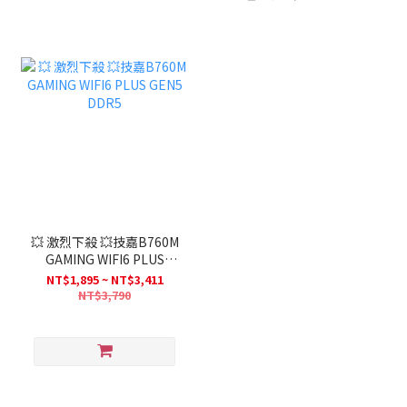
💥 激烈下殺 💥技嘉B760M
GAMING WIFI6 PLUS
GEN5 DDR5
NT$1,895 ~ NT$3,411
NT$3,790