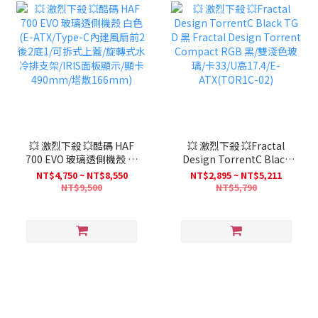
💥 激烈下殺 💥酷碼 HAF
💥 激烈下殺 💥Fractal
700 EVO 玻璃透側機殼 白
Design TorrentC Black
色(E-ATX/Type-C內建風
TG D 黑 Fractal Design
NT$4,750 ~ NT$8,550
NT$2,895 ~ NT$5,211
扇前2後2底1/可拆式上蓋/
Torrent Compact RGB
NT$9,500
NT$5,790
旋轉式水冷排支架/IRIS面
黑/雙淺色玻璃/卡33/U高
板顯示/顯卡490mm/塔散
17.4/E-ATX(TOR1C-02)
166mm)