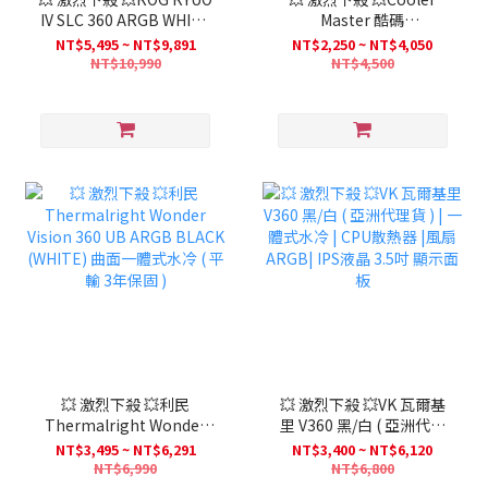
IV SLC 360 ARGB WHITE
Master 酷碼
EDITION 白龍王 4代 -短管
MasterLiquid 360 Atmos
NT$5,495 ~ NT$9,891
NT$2,250 ~ NT$4,050
版- 曲面
AIO 水冷散熱器 WHITE 白
NT$10,990
NT$4,500
色
💥 激烈下殺 💥利民
💥 激烈下殺 💥VK 瓦爾基
Thermalright Wonder
里 V360 黑/白 ( 亞洲代理
Vision 360 UB ARGB
貨 ) | 一體式水冷 | CPU散
NT$3,495 ~ NT$6,291
NT$3,400 ~ NT$6,120
BLACK (WHITE) 曲面一體
熱器 |風扇ARGB| IPS液晶
NT$6,990
NT$6,800
式水冷 ( 平輸 3年保固 )
3.5吋 顯示面板