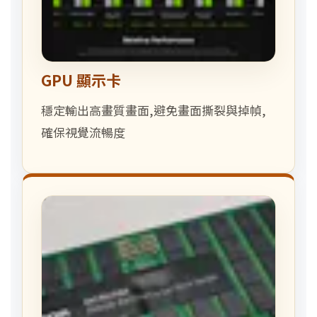
GPU 顯示卡
穩定輸出高畫質畫面,避免畫面撕裂與掉幀,
確保視覺流暢度