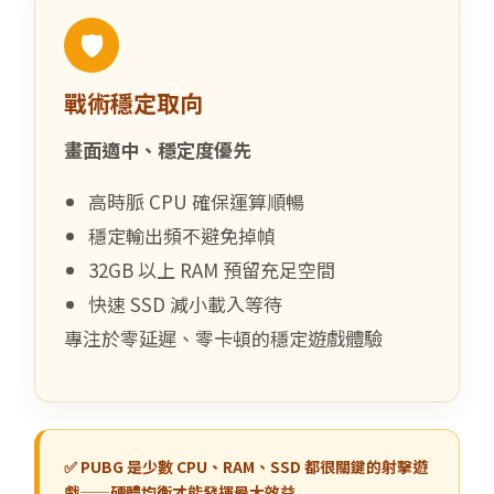
🛡️
戰術穩定取向
畫面適中、穩定度優先
高時脈 CPU 確保運算順暢
穩定輸出頻不避免掉幀
32GB 以上 RAM 預留充足空間
快速 SSD 減小載入等待
專注於零延遲、零卡頓的穩定遊戲體驗
✅ PUBG 是少數 CPU、RAM、SSD 都很關鍵的射擊遊
戲——硬體均衡才能發揮最大效益