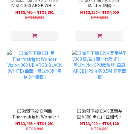
IV SLC 360 ARGB WHITE
Master 酷碼
EDITION 白龍王 4代 -短管
MasterLiquid 360 Atmos
NT$5,495 ~ NT$9,891
NT$2,250 ~ NT$4,050
版- 曲面
AIO 水冷散熱器 WHITE 白
NT$10,990
NT$4,500
色
💥 激烈下殺 💥利民
💥 激烈下殺 💥VK 瓦爾基
Thermalright Wonder
里 V360 黑/白 ( 亞洲代理
Vision 360 UB ARGB
貨 ) | 一體式水冷 | CPU散
NT$3,495 ~ NT$6,291
NT$3,400 ~ NT$6,120
BLACK (WHITE) 曲面一體
熱器 |風扇ARGB| IPS液晶
NT$6,990
NT$6,800
式水冷 ( 平輸 3年保固 )
3.5吋 顯示面板