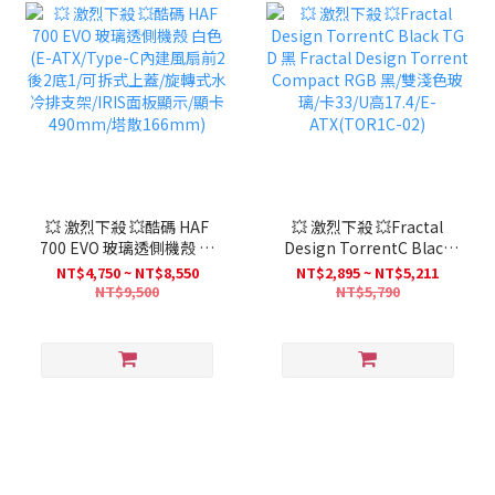
💥 激烈下殺 💥酷碼 HAF
💥 激烈下殺 💥Fractal
700 EVO 玻璃透側機殼 白
Design TorrentC Black
色(E-ATX/Type-C內建風
TG D 黑 Fractal Design
NT$4,750 ~ NT$8,550
NT$2,895 ~ NT$5,211
扇前2後2底1/可拆式上蓋/
Torrent Compact RGB
NT$9,500
NT$5,790
旋轉式水冷排支架/IRIS面
黑/雙淺色玻璃/卡33/U高
板顯示/顯卡490mm/塔散
17.4/E-ATX(TOR1C-02)
166mm)