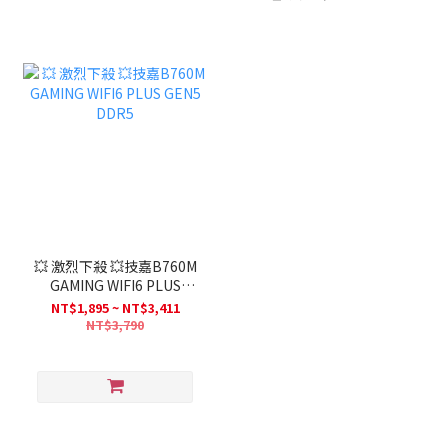
💥 激烈下殺 💥技嘉B760M
GAMING WIFI6 PLUS
GEN5 DDR5
NT$1,895 ~ NT$3,411
NT$3,790