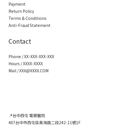
Payment
Return Policy
Terms & Conditions
Anti-Fraud Statement
Contact
Phone / XX-XXX-XXX-XXX
Hours / XXXX-XXXX
Mail / XXX@XXXX.COM
📍台中西屯 電競醫院
407台中市西屯區青海路二段242-11號1F