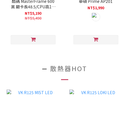
酷碼 MasterFrame 600
華碩 Prime AP201
黑 顯卡長48.5/CPU高19/
NT$1,990
玻璃透側/無光風扇/支援背
NT$5,190
插/ATX
NT$5,490
➖ 散熱器HOT