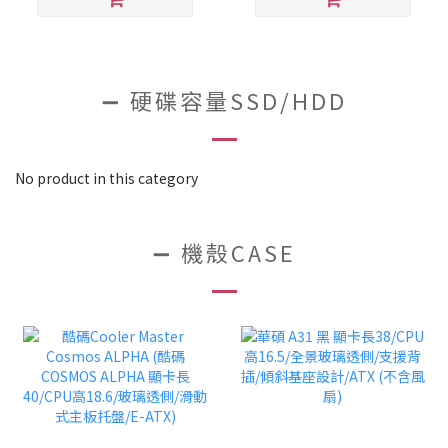
➖ 硬碟容量SSD/HDD
No product in this category
➖ 機殼CASE