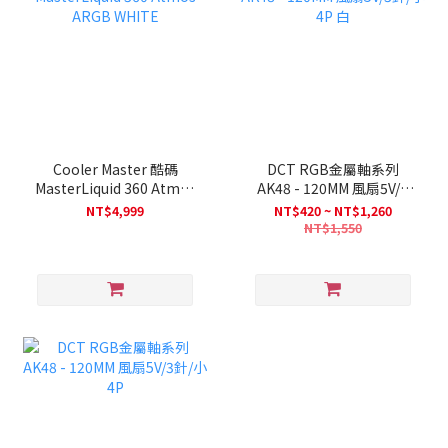
Cooler Master 酷碼
DCT RGB金屬軸系列
MasterLiquid 360 Atmos
AK48 - 120MM 風扇5V/3
ARGB WHITE
針/小4P 白
NT$4,999
NT$420 ~ NT$1,260
NT$1,550