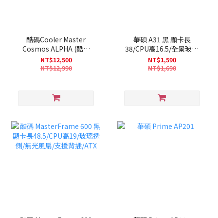
酷碼Cooler Master
華碩 A31 黑 顯卡長
Cosmos ALPHA (酷碼
38/CPU高16.5/全景玻璃
COSMOS ALPHA 顯卡長
透側/支援背插/傾斜基座設
NT$12,500
NT$1,590
40/CPU高18.6/玻璃透側/
計/ATX (不含風扇)
NT$12,990
NT$1,690
滑動式主板托盤/E-ATX)