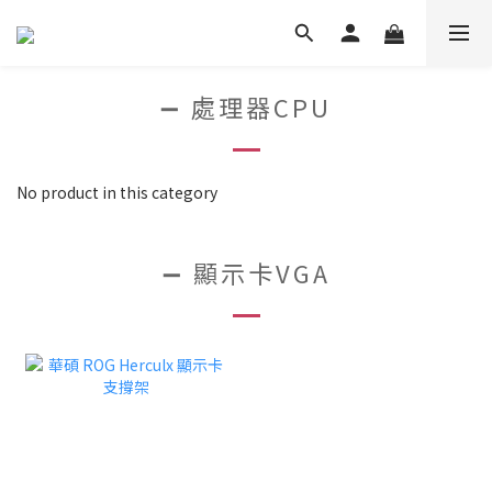
➖ 處理器CPU
No product in this category
➖ 顯示卡VGA