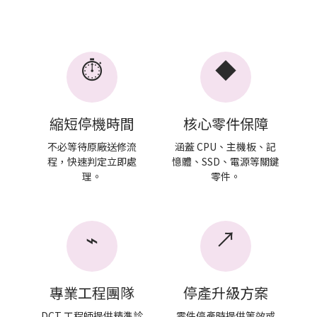
⏱
◆
縮短停機時間
核心零件保障
不必等待原廠送修流
涵蓋 CPU、主機板、記
程，快速判定立即處
憶體、SSD、電源等關鍵
理。
零件。
⌁
↗
專業工程團隊
停產升級方案
DCT 工程師提供精準診
零件停產時提供等效或