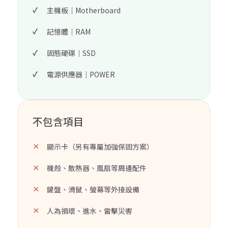
主機板｜Motherboard
記憶體｜RAM
固態硬碟｜SSD
電源供應器｜POWER
不包含項目
顯示卡（另有專屬加強保固方案）
機殼、散熱器、風扇等周邊配件
鍵盤、滑鼠、螢幕等外接設備
人為損壞、進水、雷擊災害