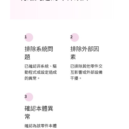
1
2
排除系統問
排除外部因
題
素
已確認非系統、驅
已排除其他零件交
動程式或設定造成
互影響或外部設備
的異常。
干擾。
3
確認本體異
常
確認為該零件本體