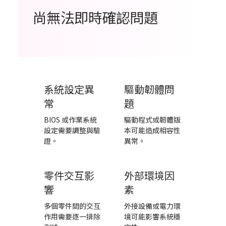
尚無法即時確認問題
系統設定異
驅動韌體問
常
題
BIOS 或作業系統
驅動程式或韌體版
設定需要調整與驗
本可能造成相容性
證。
異常。
零件交互影
外部環境因
響
素
多個零件間的交互
外接設備或電力環
作用需要逐一排除
境可能影響系統穩