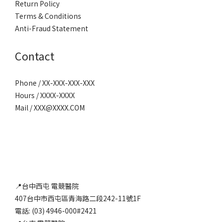
Return Policy
Terms & Conditions
Anti-Fraud Statement
Contact
Phone / XX-XXX-XXX-XXX
Hours / XXXX-XXXX
Mail / XXX@XXXX.COM
📍台中西屯 電競醫院
407台中市西屯區青海路二段242-11號1F
電話: (03) 4946-000#2421