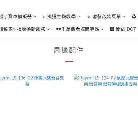
 主機 / 賽車模擬器
⭐ 挑選主機教學
🔹 客製改裝菜單
♻
🎖️獨家✨損壞換新服務
🕶️千萬觀看媒體專區
🏢 關於 DCT
周邊配件