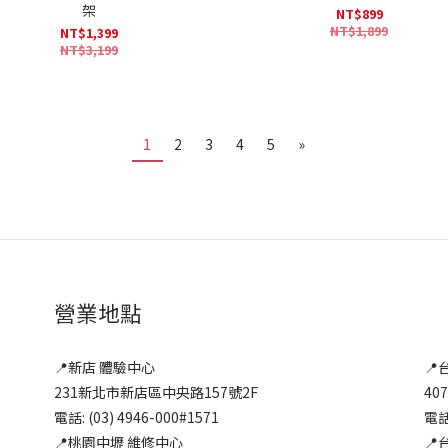
架
NT$899
NT$1,899
NT$1,399
NT$3,199
1
2
3
4
5
»
營業地點
📍新店 體驗中心
📍
231新北市新店區中央路157號2F
40
電話: (03) 4946-000#1571
電話:
📍桃園中壢 維修中心
📍