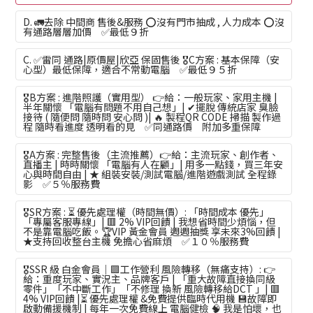
D. 🚛去除 中間商 售後&服務 ⭕沒有門市抽成 , 人力成本 ⭕沒
有通路層層加價 ✅最低９折
C. ✅雷同 通路|原價屋|欣亞 保固售後 🎖️C方案 : 基本保障（安
心型）最低保障，適合不常動電腦 ✅最低９５折
🎖️B方案 : 進階照護（實用型） 👉給：一般玩家、家用主機 |
半年關懷 「電腦有問題不用自己想」| ✔擺脫 傳統店家 臭臉
接待 ( 隨便問 隨時問 安心問 )| 🔥 製程QR CODE 掃描 製作過
程 隨時看進度 透明看的見 ✅同通路價 附加多重保障
🎖️A方案 : 完整售後（主流推薦）👉給：主流玩家、創作者、
直播主 | 時時關懷 「電腦有人在顧」| 用多一點錢，買三年安
心與時間自由 | ★ 組裝安裝/測試電腦/進階遊戲測試 全程錄
影 ✅５％服務費
🎖️SR方案 : ⏳ 優先處理權（時間無價）: 「時間成本 優先」
「專屬客服專線」| 🟥 2% VIP回饋 | 我想省時間少煩惱，但
不是靠電腦吃飯。🏆VIP 黃金會員 週週抽獎 享未來3%回饋 |
★支持回收整台主機 免擔心省麻煩 ✅１０％服務費
🎖️SSR 級 白金會員｜🟪工作營利 風險轉移（無痛支持）: 👉
給：重度玩家、實況主、品牌客戶 | 「重大故障直接換同級
零件」「不中斷工作」「不修理 換新 風險轉移給DCT 」| 🟥
4% VIP回饋 |⏳ 優先處理權 &免費提供臨時代用機 💾故障即
啟動備援機制 | 每年一次免費線上 電腦健檢 🧠 我是怕壞，也