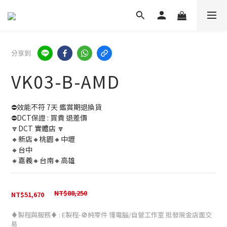
分享到
VK03-B-AMD
⛔效能不符 7天 鑑賞期退換貨
⛔DCT保證 : 買貴 退差價 
🔽DCT 實體店 🔽
🔸新店🔸桃園🔸中壢
🔸台中
🔸嘉義🔸台南🔸高雄
NT$88,250
NT$51,670
♦️製程與服務♦️
: E製程-🚫純零件 懂電腦/自營工作室 批發現金店面交
易