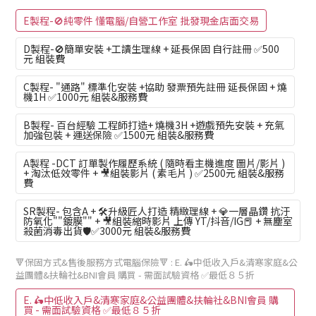
E製程-🚫純零件 懂電腦/自營工作室 批發現金店面交易
D製程-🚫簡單安裝 +工讀生理線 + 延長保固 自行註冊 ✅500
元 組裝費
C製程- "通路" 標準化安裝 +協助 發票預先註冊 延長保固 + 燒
機1H ✅1000元 組裝&服務費
B製程- 百台經驗 工程師打造+ 燒機3H +遊戲預先安裝 + 充氣
加強包裝 + 運送保險 ✅1500元 組裝&服務費
A製程 -DCT 訂單製作履歷系統 ( 隨時看主機進度 圖片/影片 )
+ 淘汰低效零件 + 🎥組裝影片 ( 素毛片 ) ✅2500元 組裝&服務
費
SR製程- 包含A + 🛠️升級匠人打造 精緻理線 + 💎一層晶鑽 抗汙
防氧化""鍍膜"" + 🎥組裝縮時影片 上傳 YT/抖音/IG📕 + 無塵室
殺菌消毒出貨🛡️✅3000元 組裝&服務費
🔻保固方式&售後服務方式電腦保險🔻
: E. 🛵中低收入戶&清寒家庭&公
益團體&扶輪社&BNI會員 購買 - 需面試驗資格 ✅最低８５折
E. 🛵中低收入戶&清寒家庭&公益團體&扶輪社&BNI會員 購
買 - 需面試驗資格 ✅最低８５折