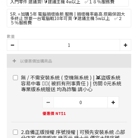
入門零件 建議買! 🔰建議主機 4w以上 ✅１８％服務費
SR. ⭐加購 5年 電腦損壞換新 服務 | 損壞機率最高 原廠保固大
多終止 想要一台電腦戰10年可買 🔰建議主機 5w以上 ✅２
５％服務費
數量
以優惠價加購商品
無 / 不需安裝系統 ( 空機無系統 ) | 👾盜版系統
容易中毒 🧑‍✈️( 被抓有刑事責任 ) | 仿間 0元系統
專業版系統贈送 均為詐騙 請小心
優惠價 NT$1
2.自備正版授權 序號授權 | 可預先安裝系統 ⚠️部
分店家 使用蝦皮 幾百元 幾十元 便宜大陸序號