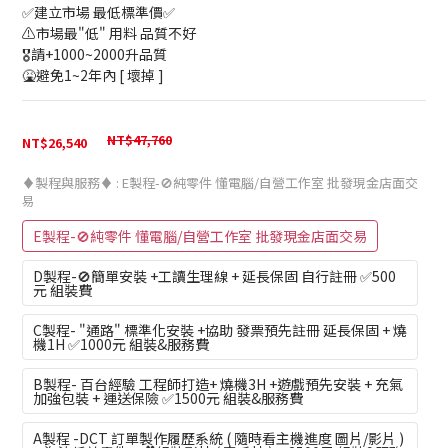
✅建立市場 最低標準價✅
⚠️市場最"低" 用料 品質不好
🎖️請+1000~2000升品質
🤮避免1~2年內 [ 壞掉 ]
NT$47,760
NT$26,540
♦️製程與服務♦️
: E製程-🚫純零件 懂電腦/自營工作室 批發現金店面交
易
E製程-🚫純零件 懂電腦/自營工作室 批發現金店面交易
D製程-🚫簡單安裝 +工讀生理線 + 延長保固 自行註冊 ✅500
元 組裝費
C製程- "通路" 標準化安裝 +協助 發票預先註冊 延長保固 + 燒
機1H ✅1000元 組裝&服務費
B製程- 百台經驗 工程師打造+ 燒機3H +遊戲預先安裝 + 充氣
加強包裝 + 運送保險 ✅1500元 組裝&服務費
A製程 -DCT 訂單製作履歷系統 ( 隨時看主機進度 圖片/影片 )