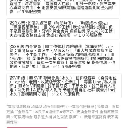
直播主 | 時時關懷 「電腦有人在顧」| 用多一點錢，買三年安
心與時間自由 | ★ 組裝安裝/測試電腦/進階遊戲測試 全程錄
影 ✅５％服務費
🎖️SR方案 : ⏳ 優先處理權（時間無價）: 「時間成本 優先」
「專屬客服專線」| 🟥 2% VIP回饋 | 我想省時間少煩惱，但
不是靠電腦吃飯。🏆VIP 黃金會員 週週抽獎 享未來3%回饋 |
★支持回收整台主機 免擔心省麻煩 ✅１０％服務費
🎖️SSR 級 白金會員｜🟪工作營利 風險轉移（無痛支持）: 👉
給：重度玩家、實況主、品牌客戶 | 「重大故障直接換同級
零件」「不中斷工作」「不修理 換新 風險轉移給DCT 」| 🟥
4% VIP回饋 |⏳ 優先處理權 &免費提供臨時代用機 💾故障即
啟動備援機制 | 每年一次免費線上 電腦健檢 🧠 我是怕壞，也
怕等，我要"馬上"處理。✅１５％服務費
🎖️SVIP 級｜🟧 SVIP 尊榮會員( 永久 )｜信仰級客戶（ 身份地位
）: 👉 給：老闆、收藏級玩家、企業主 |「 專屬 Line / 私人技
師 」🟥 6% VIP回饋 | 我不要研究、不想比較。我只要有人搞
定。🚀免費 1次預約 專人到府 🎥老闆親自拍 社群 廣告片! ★[
永久 ] 雲端顧問 守護 | ✅２０％服務費
"電腦損壞換新 加購型 加強保固服務 ( ～電腦保險概念 ) 損壞時 直接
更換 ""全新品"" ! ❌良品❌返修品❌修不好✅更換全新零件 全新原廠保
固 ✅可換購物金 可多退少補 其他型號 廠牌"
: E. 我是幸運寶寶 我不需
要保險~