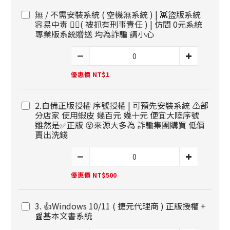
無 / 不需安裝系統 ( 空機無系統 ) | 👾盜版系統
容易中毒 🧑‍✈️( 被抓有刑事責任 ) | 仿間 0元系統
專業版系統贈送 均為詐騙 請小心
優惠價 NT$1
2.自備正版授權 序號授權 | 可預先安裝系統 ⚠️部
分店家 使用蝦皮 幾百元 幾十元 便宜大陸序號
雖然是✅正版 😵來源大多為 詐騙集團購買 低價
賣出洗錢
優惠價 NT$500
3. 👍Windows 10/11 ( 捷元代理商 ) 正版授權 +
📰基本文書系統