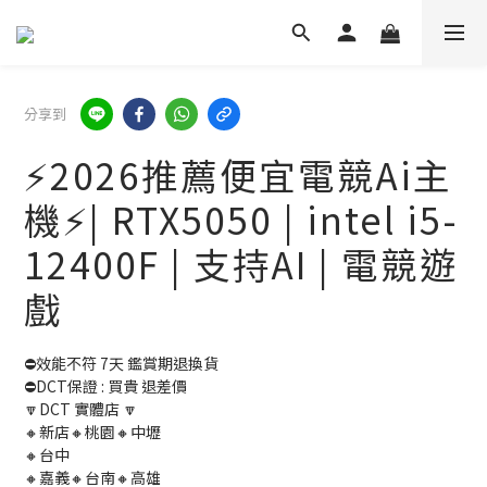
分享到
⚡2026推薦便宜電競Ai主
機⚡| RTX5050 | intel i5-
12400F | 支持AI | 電競遊
戲
⛔效能不符 7天 鑑賞期退換貨
⛔DCT保證 : 買貴 退差價 
🔽DCT 實體店 🔽
🔸新店🔸桃園🔸中壢
🔸台中
🔸嘉義🔸台南🔸高雄  