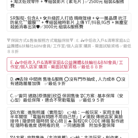
+ 淘汰低效零件 + 🎥組裝影片 ( 素毛片 ) ✅2500元 組裝&服務
費
SR製程- 包含A + 🛠️升級匠人打造 精緻理線 + 💎一層晶鑽 抗汙
防氧化""鍍膜"" + 🎥組裝縮時影片 上傳 YT/抖音/IG📕 + 無塵室
殺菌消毒出貨🛡️✅3000元 組裝&服務費
🔻保固方式&售後服務方式電腦保險🔻
: E. 🛵中低收入戶&清寒家庭&公
益團體&扶輪社&BNI會員/ 工作室/個人店家 購買 - 需面試驗資格 ✅最低
８８折
E. 🛵中低收入戶&清寒家庭&公益團體&扶輪社&BNI會員/ 工
作室/個人店家 購買 - 需面試驗資格 ✅最低８８折
D. 🚛去除 中間商 售後&服務 ⭕沒有門市抽成 , 人力成本 ⭕沒
有通路層層加價 ✅最低９折
C. ✅雷同 通路|原價屋|欣亞 保固售後 🎖️C方案 : 基本保障（安
心型）最低保障，適合不常動電腦 ✅最低９５折
🎖️B方案 : 進階照護（實用型） 👉給：一般玩家、家用主機 |
半年關懷 「電腦有問題不用自己想」| ✔擺脫 傳統店家 臭臉
接待 ( 隨便問 隨時問 安心問 )| 🔥 製程QR CODE 掃描 製作過
程 隨時看進度 透明看的見 ✅同通路價 附加多重保障
🎖️A方案 : 完整售後（主流推薦）👉給：主流玩家、創作者、