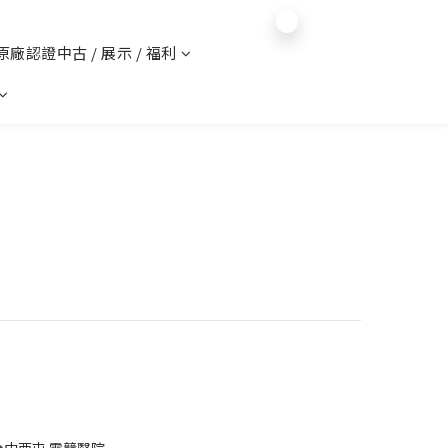
$
TWD
English
 原廠認證中古 / 展示 / 福利
台中西屯 電競醫院