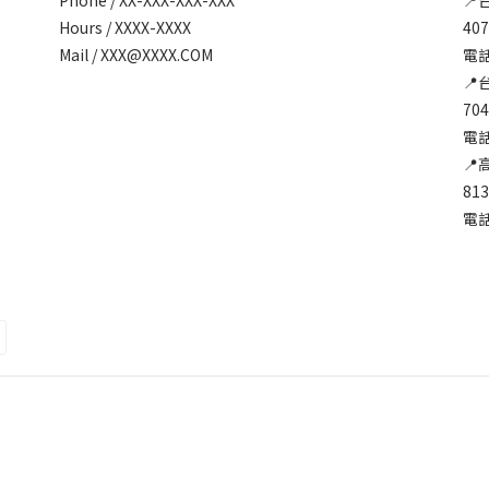
Hours / XXXX-XXXX
40
Mail / XXX@XXXX.COM
電話:
📍
70
電話:
📍
81
電話: