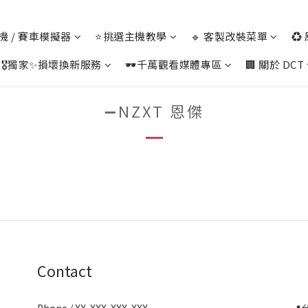
 主機 / 賽車模擬器
⭐挑選主機教學
🔹 客製改裝菜單
♻️
🎖️獨家✨損壞換新服務
🕶️千萬觀看媒體專區
🏢 關於 DCT
➖NZXT 恩傑
Contact
Phone / XX-XXX-XXX-XXX
📍