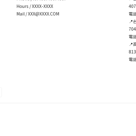
Hours / XXXX-XXXX
40
Mail / XXX@XXXX.COM
電話:
📍
70
電話:
📍
81
電話: