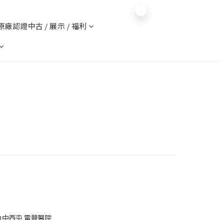
$
TWD
English
 原廠認證中古 / 展示 / 福利
台中西屯 電競醫院