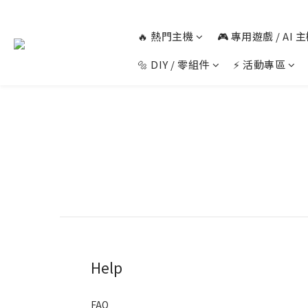
🔥 熱門主機
🎮 專用遊戲 / AI
🔩 DIY / 零組件
⚡ 活動專區
Help
FAQ