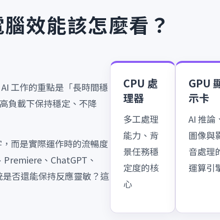
，電腦效能該怎麼看？
CPU 處
GPU 
AI 工作的重點是「長時間穩
理器
示卡
高負載下保持穩定、不降
多工處理
AI 推論
能力、背
圖像與
數字，而是實際運作時的流暢度
景任務穩
音處理
remiere、ChatGPT、
定度的核
運算引
，系統是否還能保持反應靈敏？這
心