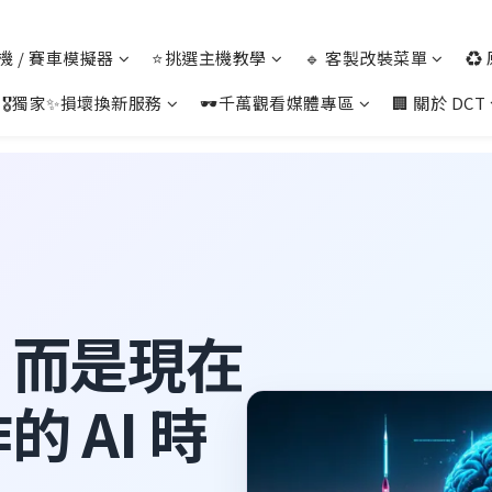
 主機 / 賽車模擬器
⭐挑選主機教學
🔹 客製改裝菜單
♻️
🎖️獨家✨損壞換新服務
🕶️千萬觀看媒體專區
🏢 關於 DCT
，而是現在
 AI 時