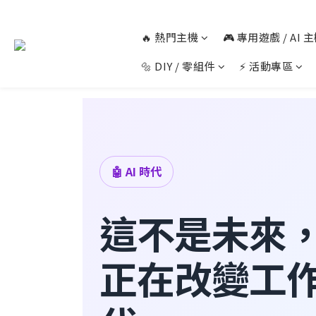
🔥 熱門主機
🎮 專用遊戲 / AI
🔩 DIY / 零組件
⚡ 活動專區
🤖 AI 時代
這不是未來
正在改變工作的