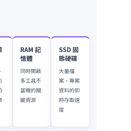
顯
RAM 記
SSD 固
憶體
態硬碟
、
同時開啟
大量檔
影
多工具不
案、專案
的
當機的關
資料的即
擎
鍵資源
時存取速
度