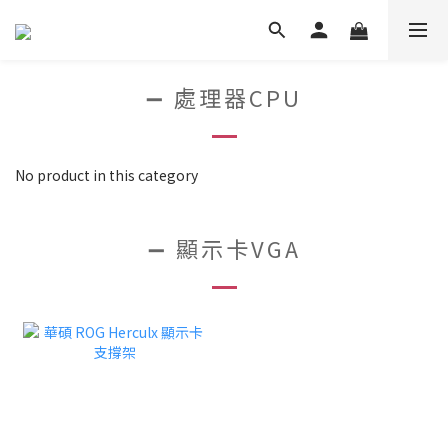
➖ 處理器CPU
No product in this category
➖ 顯示卡VGA