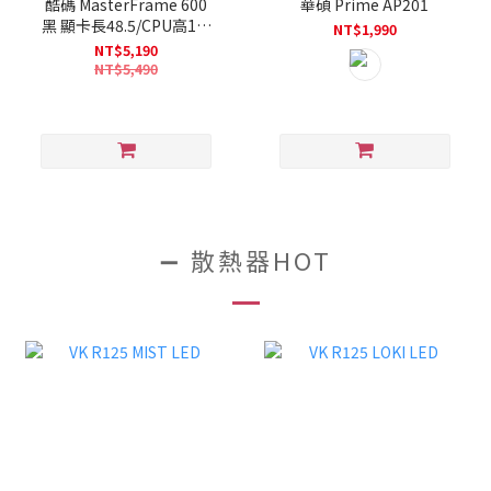
酷碼 MasterFrame 600
華碩 Prime AP201
黑 顯卡長48.5/CPU高19/
NT$1,990
玻璃透側/無光風扇/支援背
NT$5,190
插/ATX
NT$5,490
➖ 散熱器HOT