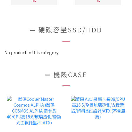
➖ 硬碟容量SSD/HDD
No product in this category
➖ 機殼CASE