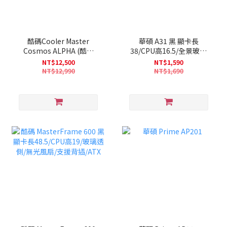
酷碼Cooler Master
華碩 A31 黑 顯卡長
Cosmos ALPHA (酷碼
38/CPU高16.5/全景玻璃
COSMOS ALPHA 顯卡長
透側/支援背插/傾斜基座設
NT$12,500
NT$1,590
40/CPU高18.6/玻璃透側/
計/ATX (不含風扇)
NT$12,990
NT$1,690
滑動式主板托盤/E-ATX)