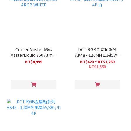
Cooler Master 酷碼
DCT RGB金屬軸系列
MasterLiquid 360 Atmos
AK48 - 120MM 風扇5V/3
ARGB WHITE
針/小4P 白
NT$4,999
NT$420 ~ NT$1,260
NT$1,550