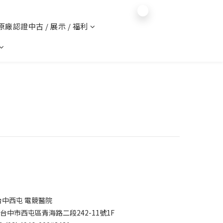
$
TWD
English
 原廠認證中古 / 展示 / 福利
台中西屯 電競醫院
7台中市西屯區青海路二段242-11號1F