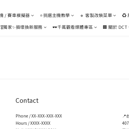
 主機 / 賽車模擬器
⭐挑選主機教學
🔹 客製改裝菜單
♻️
🎖️獨家✨損壞換新服務
🕶️千萬觀看媒體專區
🏢 關於 DCT
Contact
Phone / XX-XXX-XXX-XXX
📍
Hours / XXXX-XXXX
40