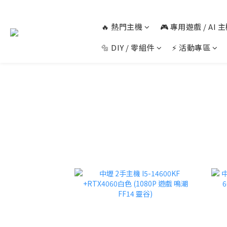
🔥 熱門主機
🎮 專用遊戲 / AI
🔩 DIY / 零組件
⚡ 活動專區