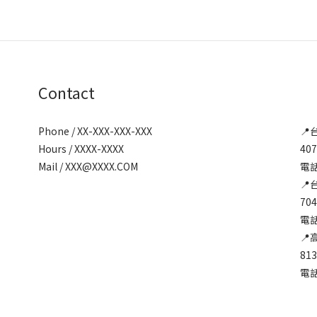
Contact
Phone / XX-XXX-XXX-XXX
📍
Hours / XXXX-XXXX
40
Mail / XXX@XXXX.COM
電話:
📍
70
電話:
📍
81
電話: