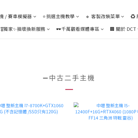
 主機 / 賽車模擬器
⭐挑選主機教學
🔹 客製改裝菜單
♻️
🎖️獨家✨損壞換新服務
🕶️千萬觀看媒體專區
🏢 關於 DCT
➖中古二手主機