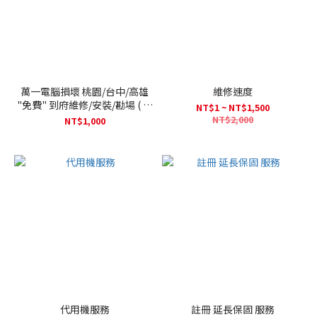
萬一電腦損壞 桃園/台中/高雄
維修速度
"免費" 到府維修/安裝/勘場 ( 最
NT$1 ~ NT$1,500
多1次 )
NT$2,000
NT$1,000
代用機服務
註冊 延長保固 服務