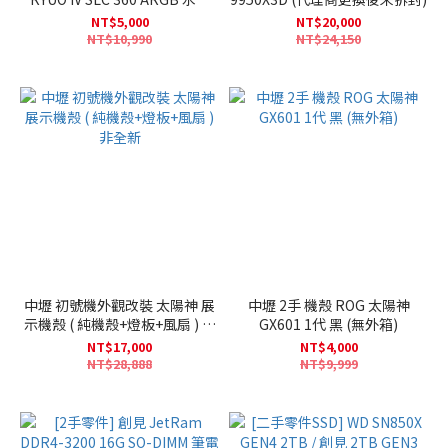
(無盒裝 反修品 有扣具)
NT$5,000
NT$20,000
NT$10,990
NT$24,150
中壢 初號機外觀改裝 太陽神 展
中壢 2手 機殼 ROG 太陽神
示機殼 ( 純機殼+燈板+風扇 ) 非
GX601 1代 黑 (無外箱)
全新
NT$17,000
NT$4,000
NT$28,888
NT$9,999