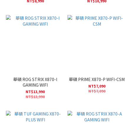
NT$8,990
NT$10,990
華碩 ROG STRIX X870-I
華碩 PRIME X870-P WIFI-CSM
GAMING WIFI
NT$7,090
NT$7,090
NT$13,990
NT$13,990