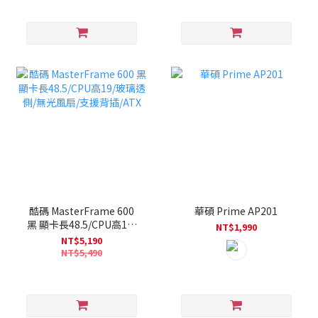
滑動式主板托盤/E-ATX)
酷碼 MasterFrame 600
華碩 Prime AP201
黑 顯卡長48.5/CPU高19/
NT$1,990
玻璃透側/無光風扇/支援背
NT$5,190
插/ATX
NT$5,490