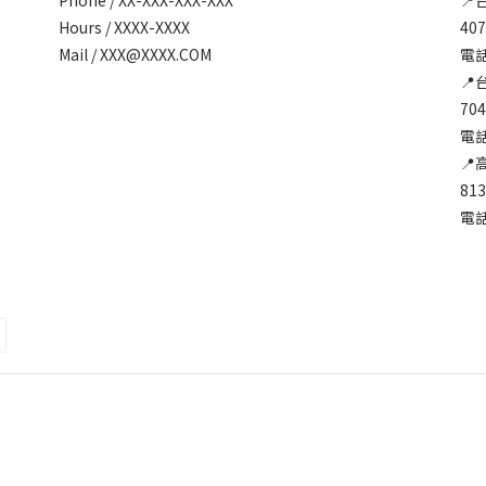
Hours / XXXX-XXXX
40
Mail / XXX@XXXX.COM
電話:
📍
70
電話:
📍
81
電話: