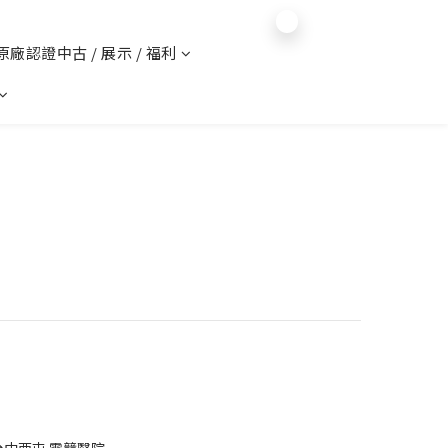
$
TWD
English
 原廠認證中古 / 展示 / 福利
台中西屯 電競醫院