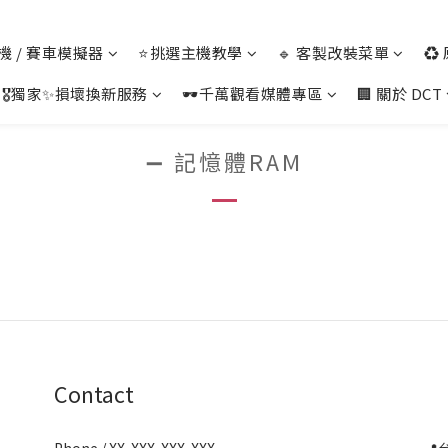
 主機 / 賽車模擬器
⭐挑選主機教學
🔹 客製改裝菜單
♻️
🎖️獨家✨損壞換新服務
🕶️千萬觀看媒體專區
🏢 關於 DCT
➖ 記憶體RAM
Contact
Phone / XX-XXX-XXX-XXX
📍