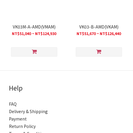
VK03M-A-AMD(VMAM)
VK03-B-AMD(VKAM)
NT$51,040 ~ NT$124,930
NT$51,670 ~ NT$126,440
Help
FAQ
Delivery & Shipping
Payment
Return Policy