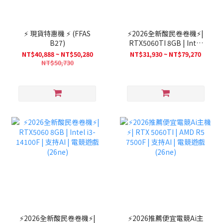
⚡ 現貨特惠機 ⚡ (FFAS
⚡2026全新酸民卷卷機⚡|
B27)
RTX5060TI 8GB | Intel
i3-14100F | 支持AI | 電競
NT$40,888 ~ NT$50,280
NT$31,930 ~ NT$79,270
遊戲(26ne)
NT$50,730
⚡2026全新酸民卷卷機⚡|
⚡2026推薦便宜電競Ai主