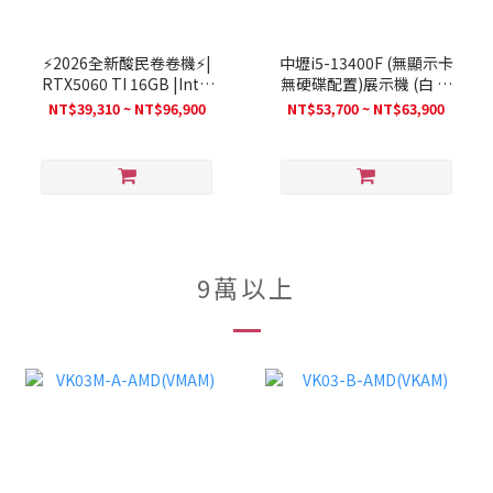
⚡2026全新酸民卷卷機⚡|
中壢i5-13400F (無顯示卡
RTX5060 TI 16GB |Intel
無硬碟配置)展示機 (白 創
i3-14100F| 支持AI | 電競
世神 X淡藍)
NT$39,310 ~ NT$96,900
NT$53,700 ~ NT$63,900
遊戲(26ne)
9萬以上