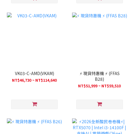
VK03-C-AMD(VKAM)
⚡ 現貨特惠機 ⚡ (FFAS
B28)
NT$46,730 ~ NT$114,640
NT$51,999 ~ NT$59,510