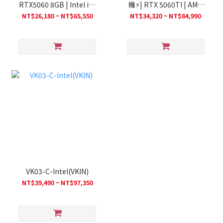
RTX5060 8GB | Intel i3-
機⚡| RTX 5060TI | AMD
14100F | 支持AI | 電競遊
R5 7500F | 支持AI | 電競
NT$26,180 ~ NT$65,550
NT$34,320 ~ NT$84,990
戲(26ne)
遊戲(26ne)
VK03-C-Intel(VKIN)
NT$39,490 ~ NT$97,350