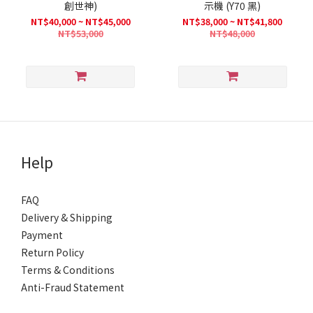
創世神)
示機 (Y70 黑)
NT$40,000 ~ NT$45,000
NT$38,000 ~ NT$41,800
NT$53,000
NT$48,000
Help
FAQ
Delivery & Shipping
Payment
Return Policy
Terms & Conditions
Anti-Fraud Statement