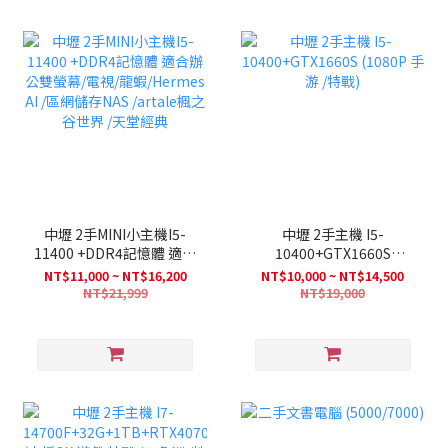
中壢 2手MINI小主機I5-
中壢 2手主機 I5-
11400 +DDR4記憶體 適合
10400+GTX1660S
辦公雙螢幕/電視/龍
(1080P 手游 /特戰)
NT$11,000 ~ NT$16,200
NT$10,000 ~ NT$14,500
蝦/Hermes AI /區網儲存
NT$21,999
NT$19,000
NAS /artale楓之谷世界 /
天堂經典