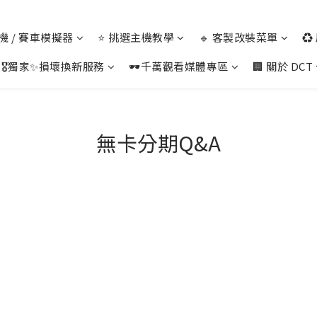
 主機 / 賽車模擬器
⭐ 挑選主機教學
🔹 客製改裝菜單
♻
🎖️獨家✨損壞換新服務
🕶️千萬觀看媒體專區
🏢 關於 DCT
無卡分期Q&A