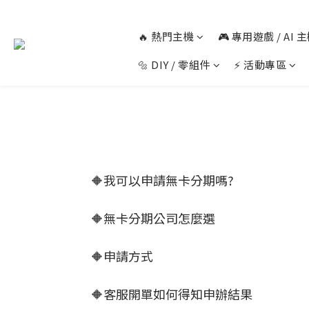
🔥 熱門主機
🎮 專用遊戲 / AI
🔩 DIY / 零組件
⚡ 活動專區
🔶我可以申請無卡分期嗎?
🔶無卡分期公司怎麼選
🔶申請方式
🔶客服開單如何得知申辦結果