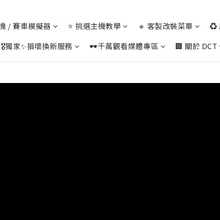
 主機 / 賽車模擬器
⭐ 挑選主機教學
🔹 客製改裝菜單
♻
🎖️獨家✨損壞換新服務
🕶️千萬觀看媒體專區
🏢 關於 DCT