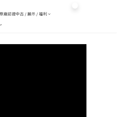
$
TWD
繁體中文
️ 原廠認證中古 / 展示 / 福利