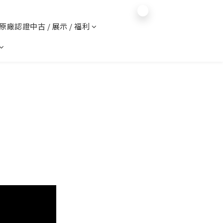
$
TWD
繁體中文
️ 原廠認證中古 / 展示 / 福利