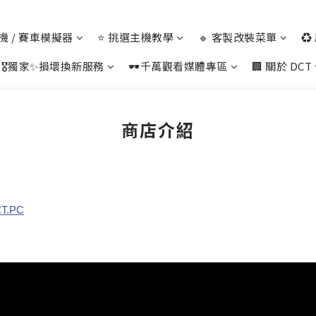
 主機 / 賽車模擬器
⭐ 挑選主機教學
🔹 客製改裝菜單
♻
🎖️獨家✨損壞換新服務
🕶️千萬觀看媒體專區
🏢 關於 DCT
商店介紹
CT.PC