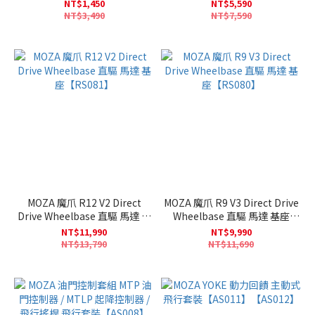
魔爪【RS111】
NT$1,450
NT$5,590
NT$3,490
NT$7,590
MOZA 魔爪 R12 V2 Direct
MOZA 魔爪 R9 V3 Direct Drive
Drive Wheelbase 直驅 馬達 基
Wheelbase 直驅 馬達 基座
座【RS081】
【RS080】
NT$11,990
NT$9,990
NT$13,790
NT$11,690