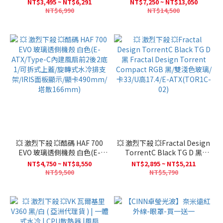
金/全模組/ATX3.1/12年保(PCIe
白色
NT$3,495 ~ NT$6,291
NT$7,250 ~ NT$13,050
5.1)
NT$6,990
NT$14,500
💥 激烈下殺 💥酷碼 HAF 700
💥 激烈下殺 💥Fractal Design
EVO 玻璃透側機殼 白色(E-
TorrentC Black TG D 黑
ATX/Type-C內建風扇前2後2底
Fractal Design Torrent
NT$4,750 ~ NT$8,550
NT$2,895 ~ NT$5,211
1/可拆式上蓋/旋轉式水冷排支
Compact RGB 黑/雙淺色玻璃/
NT$9,500
NT$5,790
架/IRIS面板顯示/顯卡490mm/
卡33/U高17.4/E-ATX(TOR1C-
塔散166mm)
02)