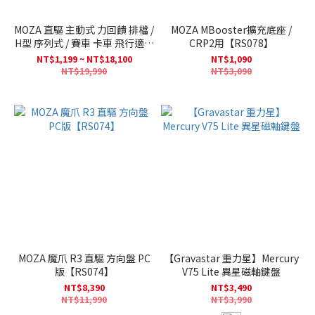
MOZA 直驅 主動式 力回饋 排檔 /
MOZA MBooster擴充底座 /
H型 序列式 / 賽車 卡車 飛行適用
CRP2用【RS078】
FLIGHT SIM GEAR【RS079】
NT$1,199 ~ NT$18,100
NT$1,090
【AS0001】
NT$19,990
NT$3,090
MOZA 魔爪 R3 直驅 方向盤 PC
【Gravastar 重力星】Mercury
版【RS074】
V75 Lite 異星磁軸鍵盤
NT$8,390
NT$3,490
NT$11,990
NT$3,990