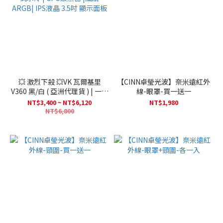
💥 激烈下殺 💥VK 瓦爾基里
【CINN卓瑩光波】奈米遠紅外
V360 黑/白 ( 亞洲代理貨 ) | 一體
線-眼罩-買一送一
式水冷 | CPU散熱器 |風扇
NT$3,400 ~ NT$6,120
NT$1,980
ARGB| IPS液晶 3.5吋 顯示面板
NT$6,800