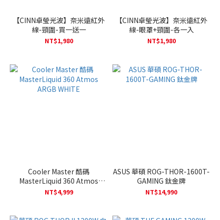
【CINN卓瑩光波】奈米遠紅外
【CINN卓瑩光波】奈米遠紅外
線-頸圍-買一送一
線-眼罩+頸圍-各一入
NT$1,980
NT$1,980
Cooler Master 酷碼
ASUS 華碩 ROG-THOR-1600T-
MasterLiquid 360 Atmos
GAMING 鈦金牌
ARGB WHITE
NT$4,999
NT$14,990