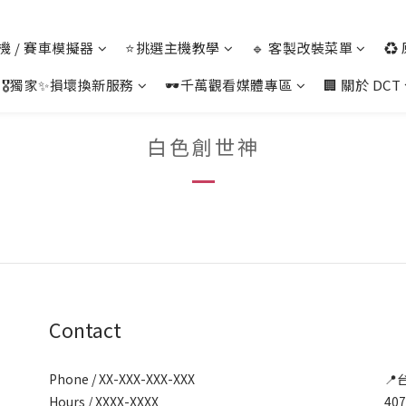
 主機 / 賽車模擬器
⭐挑選主機教學
🔹 客製改裝菜單
♻️
🎖️獨家✨損壞換新服務
🕶️千萬觀看媒體專區
🏢 關於 DCT
白色創世神
Contact
Phone / XX-XXX-XXX-XXX
📍
Hours / XXXX-XXXX
40