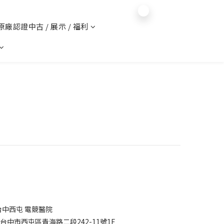
$
TWD
English
 原廠認證中古 / 展示 / 福利
台中西屯 電競醫院
7台中市西屯區青海路二段242-11號1F