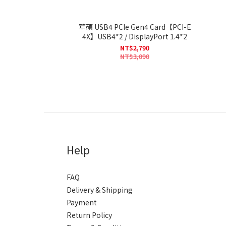
華碩 USB4 PCIe Gen4 Card【PCI-E
4X】USB4*2 / DisplayPort 1.4*2
NT$2,790
NT$3,090
Help
FAQ
Delivery & Shipping
Payment
Return Policy