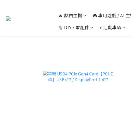
🔥 熱門主機
🎮 專用遊戲 / AI
🔩 DIY / 零組件
⚡ 活動專區