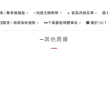
 主機 / 賽車模擬器
⭐挑選主機教學
🔹 客製改裝菜單
♻️
🎖️獨家✨損壞換新服務
🕶️千萬觀看媒體專區
🏢 關於 DCT
➖其他周邊